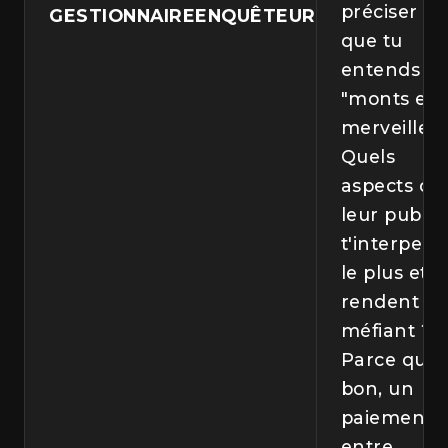
préciser ce
GESTIONNAIREENQUÊTEUR
que tu
entends pa
"monts et
merveilles"
Quels
aspects de
leur pub
t'interpelle
le plus et t
rendent
méfiant ?
Parce que,
bon, un
paiement
entre